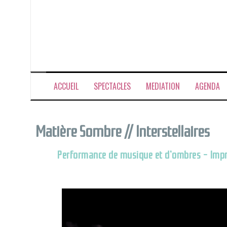
Compagnie Fleur L
Site officiel de la compagnie Fleur Lemercier
ACCUEIL
SPECTACLES
MEDIATION
AGENDA
Matière Sombre // Interstellaires
Performance de musique et d'ombres - Impro