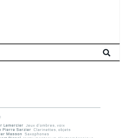
c
ur Lemercier
Jeux d’ombres, voix
 Pierre Sarzier
Clarinettes, objets
vier Masson
Saxophones