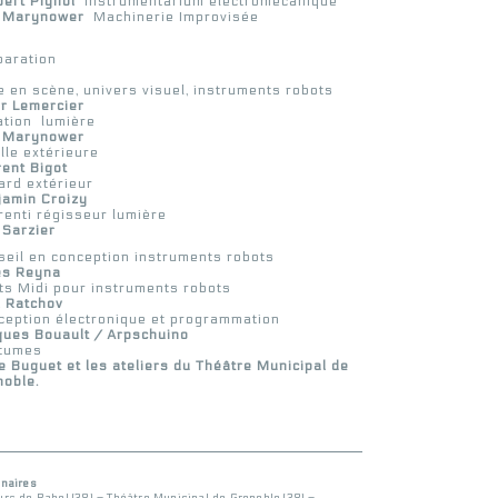
bert Pignol
Instrumentarium électromécanique
c Marynower
Machinerie Improvisée
paration
 en scène, univers visuel, instruments robots
ur Lemercier
ation lumière
c Marynower
lle extérieure
ent Bigot
ard extérieur
jamin Croizy
enti régisseur lumière
 Sarzier
seil en conception instruments robots
es Reyna
ts Midi pour instruments robots
x Ratchov
ception électronique et programmation
ques Bouault / Arpschuino
tumes
 Buguet et les ateliers du Théâtre Municipal de
noble.
naires