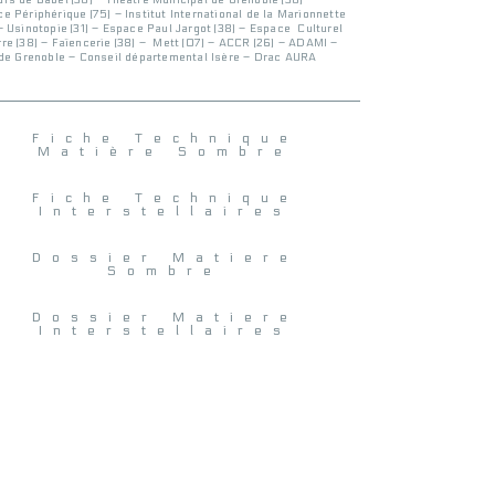
rs de Babel (38) – Théâtre Municipal de Grenoble (38) –
e Périphérique (75) – Institut International de la Marionnette
– Usinotopie (31) – Espace Paul Jargot (38) – Espace Culturel
re (38) – Faïencerie (38) – Mett (07) – ACCR (26) – ADAMI –
 de Grenoble – Conseil départemental Isère – Drac AURA
Fiche Technique
Matière Sombre
Fiche Technique
Interstellaires
Dossier Matiere
Sombre
Dossier Matiere
Interstellaires