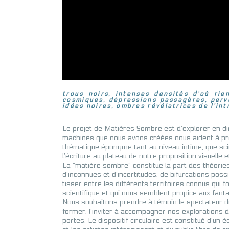
trous noirs, intenses densités d’où rie
cosmiques, dépressions passagères, perve
idées noires, ombres révélatrices de l’int
Le projet de Matières Sombre est d’explorer en dir
machines que nous avons créées nous aident à pr
thématique éponyme tant au niveau intime, que scie
l’écriture au plateau de notre proposition visuelle 
La “matière sombre” constitue la part des théories 
d’inconnues et d’incertitudes, de bifurcations possi
tisser entre les différents territoires connus qui f
scientifique et qui nous semblent propice aux fant
Nous souhaitons prendre à témoin le spectateur de
former, l’inviter à accompagner nos explorations
portes. Le dispositif circulaire est constitué d’un 