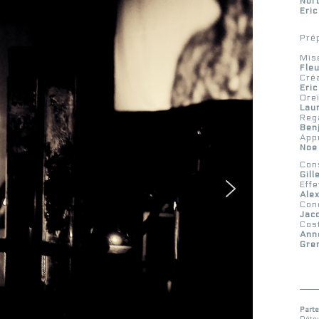
Nor
Eri
Pré
Mise
Fle
Cré
Eri
Orei
Laur
Reg
Ben
Appr
Noe
Con
Gill
Effe
Ale
Con
Jac
Cos
Anne
Gre
Parte