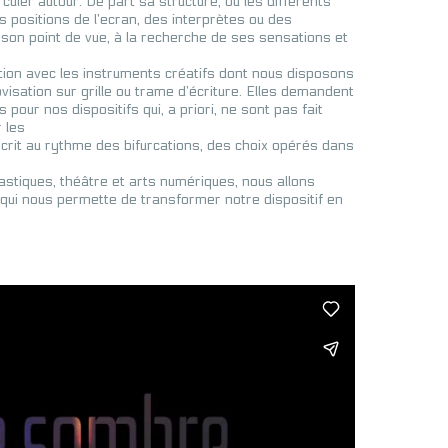
irculer autour. De part sa structure, où les différents
 positions de l’ecran, des interprètes ou des
tir son point de vue, à la recherche de ses sensations et
tion avec les instruments créatifs dont nous disposons
ovisation sur grille ou trame d’écriture. Elles demandent
 pour nos dispositifs qui, a priori, ne sont pas fait
 les
crit au rythme des bifurcations, des choix opérés dans
plastiques, théâtre et arts numériques, nous allons
qui nous permette de transformer notre dispositif en