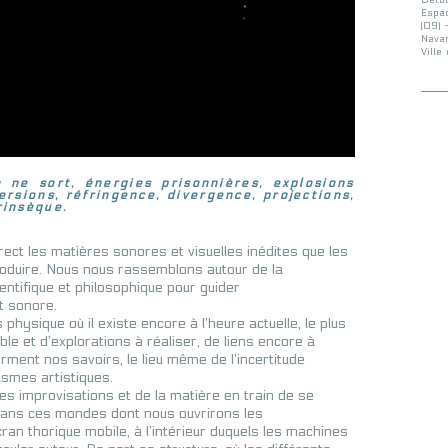
Détou
Espac
(09) 
Navar
Ville
n ne sort, énergies prisonnières, explosions
rsions, réfringence, divergence, projections,
rinsèque.
ect les matières sonores et visuelles inédites que les
oduire. Nous nous rassemblons autour de la
ntifique et philosophique pour guider
et sonore.
physique où il existe encore à l’heure actuelle, le plus
ble et d’explorations à réaliser, de liens encore à
orment nos savoirs, le lieu même de l’incertitude
asmes artistiques.
s improvisations et de la matière en train de se
 dans ces mondes dont nous ouvrirons les
écran thorique mobile, à l’intérieur duquels les machines