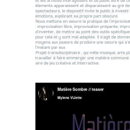
et les artistes intéragissent et du public libre de c
élements apparaissent et disparaissent au gré des
spectacteurs, le dispositif invite le public à inves
émotions, explorant sa propre part obscure.
Nous mettons en oeuvre la pratique de l’improvisa
: improvisation libre, improvisation préparée, impr
d’inventer, de mettre au point des outils spécifiques
pour cela et y sont mal adaptés. Il s’agit de donner
moyens aux joueurs de produire une oeuvre qui s’é
l’instant par eux.
Projet transdisciplinaire , qui mêle musique, arts 
travailler à faire emmerger une matière commune 
aire de jeu créative et interractive.