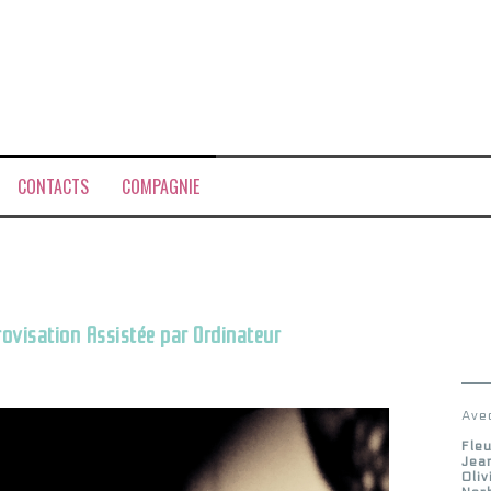
emercier
CONTACTS
COMPAGNIE
visation Assistée par Ordinateur
Ave
Fle
Jean
Oli